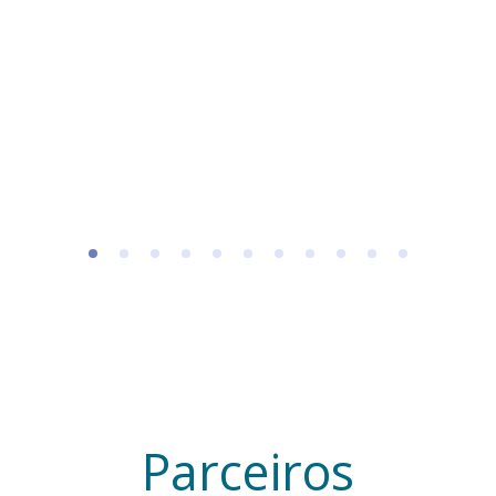
A
Projeto Social - Olhar de Maria no
Band Cidade de São José do Rio
Preto
04 de junho de 2021
Parceiros